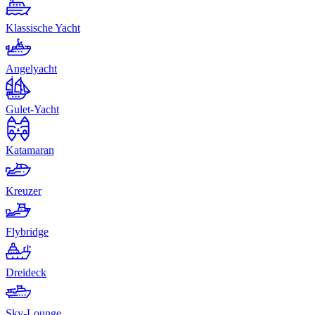
Klassische Yacht
Angelyacht
Gulet-Yacht
Katamaran
Kreuzer
Flybridge
Dreideck
Sky-Lounge