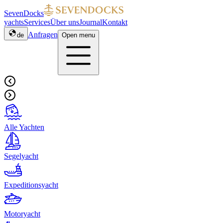
SevenDocks
yachts
Services
Über uns
Journal
Kontakt
Anfragen
de
Open menu
Alle Yachten
Segelyacht
Expeditionsyacht
Motoryacht