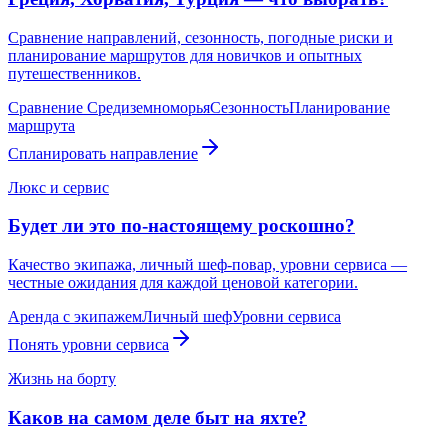
Сравнение направлений, сезонность, погодные риски и
планирование маршрутов для новичков и опытных
путешественников.
Сравнение Средиземноморья
Сезонность
Планирование
маршрута
Спланировать направление
Люкс и сервис
Будет ли это по-настоящему роскошно?
Качество экипажа, личный шеф-повар, уровни сервиса —
честные ожидания для каждой ценовой категории.
Аренда с экипажем
Личный шеф
Уровни сервиса
Понять уровни сервиса
Жизнь на борту
Каков на самом деле быт на яхте?