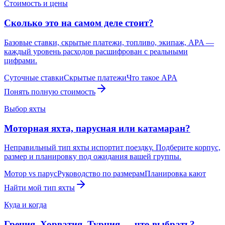
Стоимость и цены
Сколько это на самом деле стоит?
Базовые ставки, скрытые платежи, топливо, экипаж, APA —
каждый уровень расходов расшифрован с реальными
цифрами.
Суточные ставки
Скрытые платежи
Что такое APA
Понять полную стоимость
Выбор яхты
Моторная яхта, парусная или катамаран?
Неправильный тип яхты испортит поездку. Подберите корпус,
размер и планировку под ожидания вашей группы.
Мотор vs парус
Руководство по размерам
Планировка кают
Найти мой тип яхты
Куда и когда
Греция, Хорватия, Турция — что выбрать?