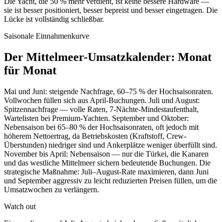
Die Yacht, die 50 % mehr verdient, ist keine bessere Hardware —
sie ist besser positioniert, besser bepreist und besser eingetragen. Die
Lücke ist vollständig schließbar.
Saisonale Einnahmenkurve
Der Mittelmeer-Umsatzkalender: Monat
für Monat
Mai und Juni: steigende Nachfrage, 60–75 % der Hochsaisonraten.
Vollwochen füllen sich aus April-Buchungen. Juli und August:
Spitzennachfrage — volle Raten, 7-Nächte-Mindestaufenthalt,
Wartelisten bei Premium-Yachten. September und Oktober:
Nebensaison bei 65–80 % der Hochsaisonraten, oft jedoch mit
höherem Nettoertrag, da Betriebskosten (Kraftstoff, Crew-
Überstunden) niedriger sind und Ankerplätze weniger überfüllt sind.
November bis April: Nebensaison — nur die Türkei, die Kanaren
und das westliche Mittelmeer sichern bedeutende Buchungen. Die
strategische Maßnahme: Juli–August-Rate maximieren, dann Juni
und September aggressiv zu leicht reduzierten Preisen füllen, um die
Umsatzwochen zu verlängern.
Watch out