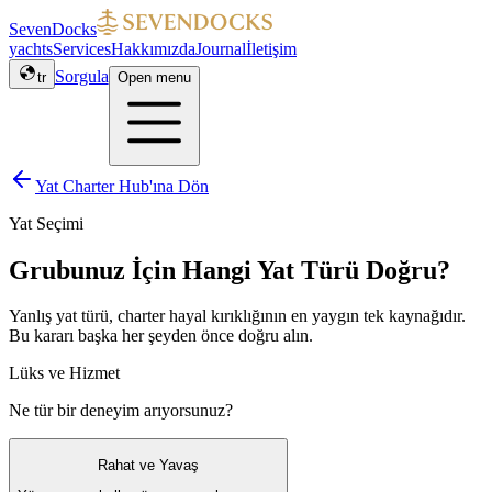
SevenDocks
yachts
Services
Hakkımızda
Journal
İletişim
Sorgula
tr
Open menu
Yat Charter Hub'ına Dön
Yat Seçimi
Grubunuz İçin Hangi Yat Türü Doğru?
Yanlış yat türü, charter hayal kırıklığının en yaygın tek kaynağıdır.
Bu kararı başka her şeyden önce doğru alın.
Lüks ve Hizmet
Ne tür bir deneyim arıyorsunuz?
Rahat ve Yavaş