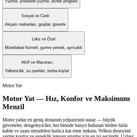
Yüzme, şnorkelle yüzme, esnek program
Sosyal ve Canlı
Akşam mekanları, gruplar, güverte
Lüks ve Özel
Mürettebat hizmeti, gurme yemek, ayrıcalık
Aktif ve Maceracı
Yelkencilik, su sporları, tenha koylar
Motor Yat
Motor Yat — Hız, Konfor ve Maksimum
Menzil
Motor yatlar en geniş donanım yelpazesini sunar — büyük
güverteler, dengeleyiciler, her birinde banyo bulunan birden fazla
kabin ve uzun mesafeleri hızlıca kat etme imkanı. Yelken deneyimi
yerine konfor ve esneklik isteyen gruplar için en iyi seçimdir. Uzlaşı: