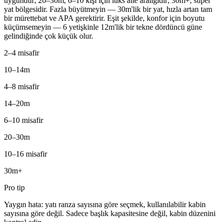
uygundur; 20–30m, 6–10 kişi için lüks aile aralığıdır; 30m+, süper
yat bölgesidir. Fazla büyütmeyin — 30m'lik bir yat, hızla artan tam
bir mürettebat ve APA gerektirir. Eşit şekilde, konfor için boyutu
küçümsemeyin — 6 yetişkinle 12m'lik bir tekne dördüncü güne
gelindiğinde çok küçük olur.
2–4 misafir
10–14m
4–8 misafir
14–20m
6–10 misafir
20–30m
10–16 misafir
30m+
Pro tip
Yaygın hata: yatı ranza sayısına göre seçmek, kullanılabilir kabin
sayısına göre değil. Sadece başlık kapasitesine değil, kabin düzenini