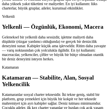
daha yüksek yakıt tüketimi ve maliyetler. En iyi kullanım: lüks
charterlar, büyük gruplar, aileler, kurumsal etkinlikler.
Yelkenli
Yelkenli — Özgünlük, Ekonomi, Macera
Geleneksel bir yelkenli daha sessizdir, işletme maliyeti daha
düşüktür (rüzgar yardımcı olduğunda) ve gerçek bir denizcilik
deneyimi sunar. Kabipler küçük ama işlevseldir. Ritim daha yavaştır
— varış noktasından çok yolculukla ilgilidir. En iyi kullanım:
maceracılar, yelkenciler, çiftler ve büyük bir bütçe olmadan otantik
bir deniz deneyimi isteyen herkes.
Katamaran
Katamaran — Stabilite, Alan, Sosyal
Yelkencilik
Katamaranlar sosyal charter teknesidir. İki tekne geniş, stabil bir
platform, grup yemekleri için büyük bir kokpit ve her teknede
mahremiyet için ayrı kabipler sağlar. Deniz tutması minimumdur.
Çocuklu aileler, ilk kez charter yapanlar ve hızdan çok açık yaşam